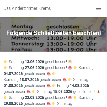
Das Kinderzimmer Krems
N
A
V
I
G
Folgende Schließzeiten beachten!
A
T
I
O
N
U
Samstag
13.06
.2026
geschlossen!
M
S
Samstag
27.06
.2026
geschlossen!
Samstag
C
04
.07.2026
geschlossen!
H
Samstag
18.07
.2026
geschlossen!
Samstag
A
L
01.08
.2026
geschlossen!
Freitag
14.08
.2026
T
geschlossen!
Samstag
15.08
.2026
geschlossen!
E
Samstag
22.08.2026
geschlossen!
Samstag
N
29.08
.2026
geschlossen!
Samstag